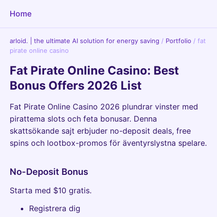
Home
arloid. | the ultimate AI solution for energy saving
/
Portfolio
/
fat
pirate online casino
Fat Pirate Online Casino: Best
Bonus Offers 2026 List
Fat Pirate Online Casino 2026 plundrar vinster med
pirattema slots och feta bonusar. Denna
skattsökande sajt erbjuder no-deposit deals, free
spins och lootbox-promos för äventyrslystna spelare.
No-Deposit Bonus
Starta med $10 gratis.
Registrera dig