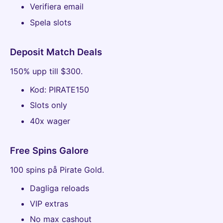
Verifiera email
Spela slots
Deposit Match Deals
150% upp till $300.
Kod: PIRATE150
Slots only
40x wager
Free Spins Galore
100 spins på Pirate Gold.
Dagliga reloads
VIP extras
No max cashout