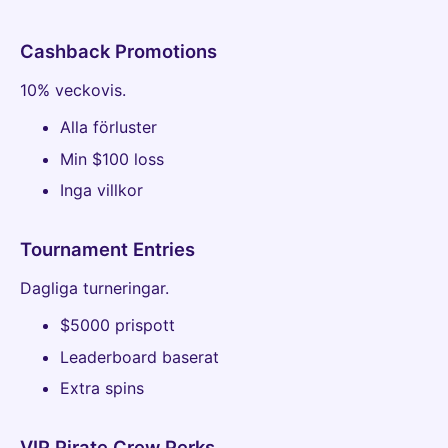
Cashback Promotions
10% veckovis.
Alla förluster
Min $100 loss
Inga villkor
Tournament Entries
Dagliga turneringar.
$5000 prispott
Leaderboard baserat
Extra spins
VIP Pirate Crew Perks