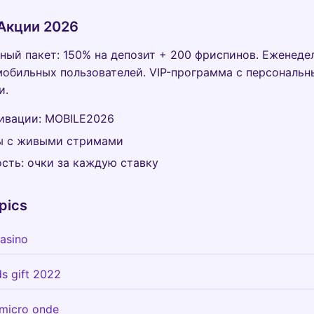
Акции 2026
ный пакет: 150% на депозит + 200 фриспинов. Еженедел
мобильных пользователей. VIP-программа с персональ
и.
ивации: MOBILE2026
ы с живыми стримами
сть: очки за каждую ставку
pics
asino
s gift 2022
 micro onde