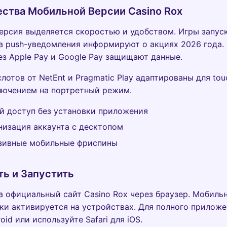
ства Мобильной Версии Casino Rox
ерсия выделяется скоростью и удобством. Игры запус
 а push-уведомления информируют о акциях 2026 года.
ез Apple Pay и Google Pay защищают данные.
лотов от NetEnt и Pragmatic Play адаптированы для tou
лючением на портретный режим.
 доступ без установки приложения
изация аккаунта с десктопом
зивные мобильные фриспины
ть и Запустить
а официальный сайт Casino Rox через браузер. Мобиль
ки активируется на устройствах. Для полного приложе
oid или используйте Safari для iOS.