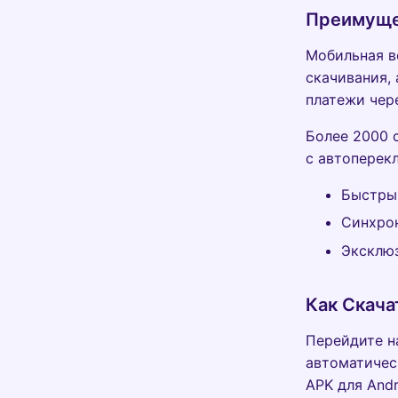
Преимуще
Мобильная в
скачивания,
платежи чер
Более 2000 с
с автоперек
Быстрый
Синхрон
Эксклю
Как Скача
Перейдите н
автоматичес
APK для Andr