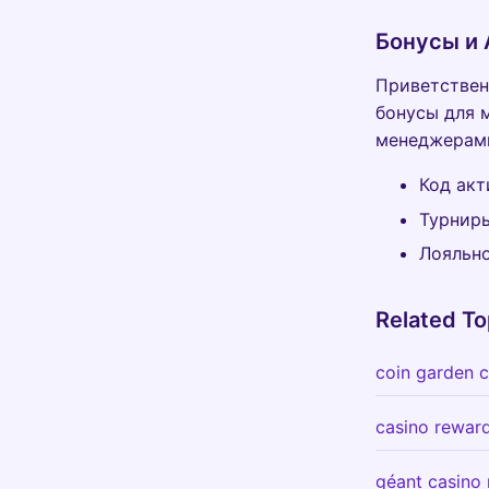
Бонусы и 
Приветствен
бонусы для 
менеджерам
Код акт
Турнир
Лояльно
Related To
coin garden c
casino reward
géant casino