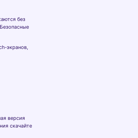
каются без
 Безопасные
ch-экранов,
ная версия
ния скачайте