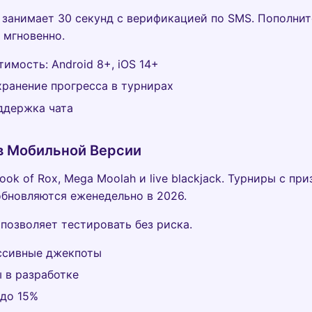
 занимает 30 секунд с верификацией по SMS. Пополнит
 мгновенно.
имость: Android 8+, iOS 14+
ранение прогресса в турнирах
ддержка чата
в Мобильной Версии
ok of Rox, Mega Moolah и live blackjack. Турниры с при
обновляются еженедельно в 2026.
позволяет тестировать без риска.
ссивные джекпоты
 в разработке
 до 15%