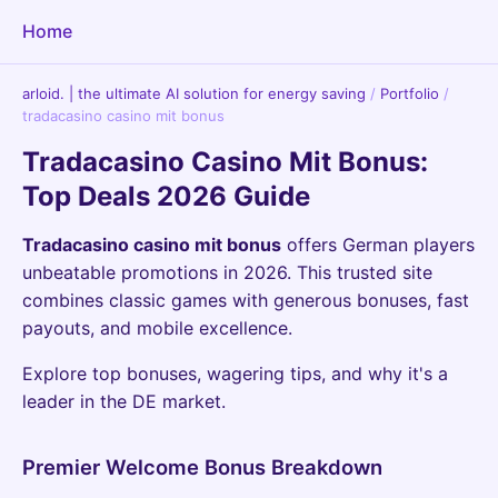
Home
arloid. | the ultimate AI solution for energy saving
/
Portfolio
/
tradacasino casino mit bonus
Tradacasino Casino Mit Bonus:
Top Deals 2026 Guide
Tradacasino casino mit bonus
offers German players
unbeatable promotions in 2026. This trusted site
combines classic games with generous bonuses, fast
payouts, and mobile excellence.
Explore top bonuses, wagering tips, and why it's a
leader in the DE market.
Premier Welcome Bonus Breakdown