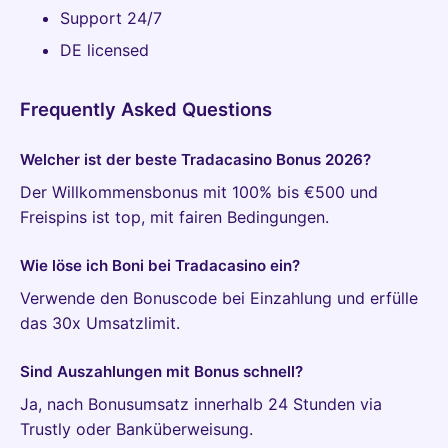
Support 24/7
DE licensed
Frequently Asked Questions
Welcher ist der beste Tradacasino Bonus 2026?
Der Willkommensbonus mit 100% bis €500 und
Freispins ist top, mit fairen Bedingungen.
Wie löse ich Boni bei Tradacasino ein?
Verwende den Bonuscode bei Einzahlung und erfülle
das 30x Umsatzlimit.
Sind Auszahlungen mit Bonus schnell?
Ja, nach Bonusumsatz innerhalb 24 Stunden via
Trustly oder Banküberweisung.