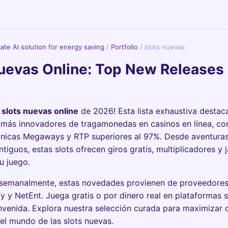
imate AI solution for energy saving
/
Portfolio
/
slots nuevas
uevas Online: Top New Releases
s
slots nuevas online
de 2026! Esta lista exhaustiva destac
 más innovadores de tragamonedas en casinos en línea, co
ánicas Megaways y RTP superiores al 97%. Desde aventuras
ntiguos, estas slots ofrecen giros gratis, multiplicadores y
u juego.
 semanalmente, estas novedades provienen de proveedore
y y NetEnt. Juega gratis o por dinero real en plataformas 
venida. Explora nuestra selección curada para maximizar d
el mundo de las slots nuevas.