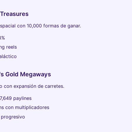
c Treasures
spacial con 10,000 formas de ganar.
8%
ng reels
aláctico
h's Gold Megaways
o con expansión de carretes.
7,649 paylines
ns con multiplicadores
 progresivo