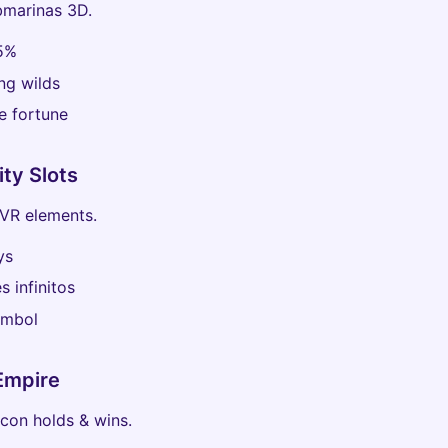
bmarinas 3D.
5%
ng wilds
e fortune
ity Slots
 VR elements.
ys
 infinitos
ymbol
Empire
 con holds & wins.