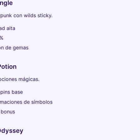
ngle
punk con wilds sticky.
ad alta
1%
ón de gemas
Potion
ociones mágicas.
spins base
rmaciones de símbolos
 bonus
Odyssey