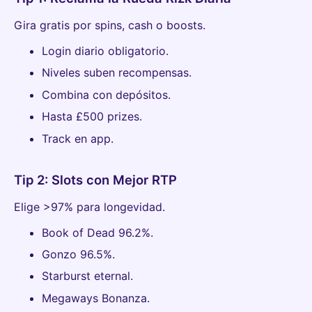
Gira gratis por spins, cash o boosts.
Login diario obligatorio.
Niveles suben recompensas.
Combina con depósitos.
Hasta £500 prizes.
Track en app.
Tip 2: Slots con Mejor RTP
Elige >97% para longevidad.
Book of Dead 96.2%.
Gonzo 96.5%.
Starburst eternal.
Megaways Bonanza.