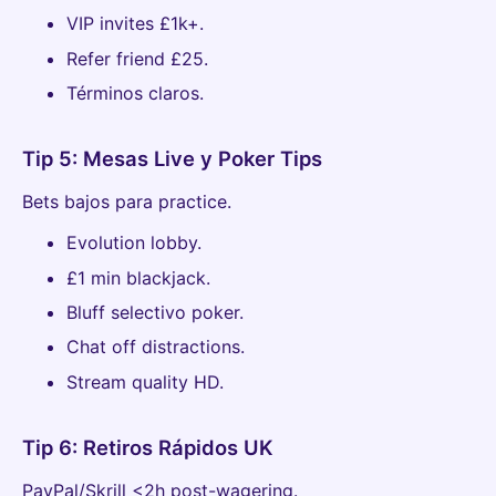
VIP invites £1k+.
Refer friend £25.
Términos claros.
Tip 5: Mesas Live y Poker Tips
Bets bajos para practice.
Evolution lobby.
£1 min blackjack.
Bluff selectivo poker.
Chat off distractions.
Stream quality HD.
Tip 6: Retiros Rápidos UK
PayPal/Skrill <2h post-wagering.