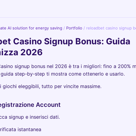
imate AI solution for energy saving
/
Portfolio
/
reloadbet casino signup 
et Casino Signup Bonus: Guida
izza 2026
Casino signup bonus nel 2026 è tra i migliori: fino a 200% 
 guida step-by-step ti mostra come ottenerlo e usarlo.
ai giochi eleggibili, tutto per vincite massime.
egistrazione Account
icca signup e inserisci dati.
rificata istantanea