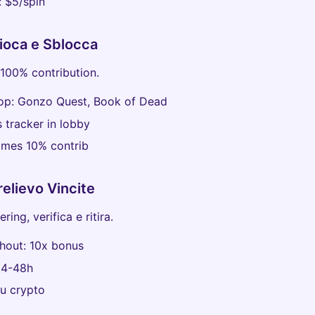
 $5/spin
ioca e Sblocca
 100% contribution.
top: Gonzo Quest, Book of Dead
 tracker in lobby
ames 10% contrib
relievo Vincite
ing, verifica e ritira.
hout: 10x bonus
24-48h
u crypto