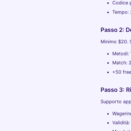
Codice
Tempo: 
Passo 2: D
Minimo $20. S
Metodi: 
Match: 
+50 free
Passo 3: R
Supporto appr
Wagerin
Validità: