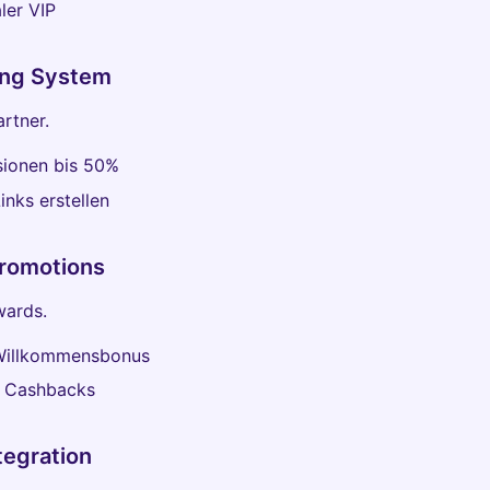
ler VIP
ing System
rtner.
ionen bis 50%
inks erstellen
Promotions
wards.
illkommensbonus
e Cashbacks
tegration