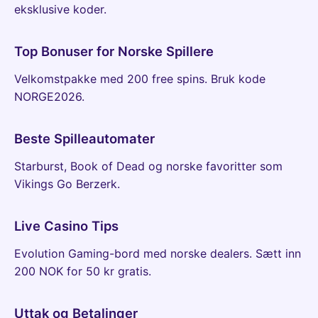
eksklusive koder.
Top Bonuser for Norske Spillere
Velkomstpakke med 200 free spins. Bruk kode
NORGE2026.
Beste Spilleautomater
Starburst, Book of Dead og norske favoritter som
Vikings Go Berzerk.
Live Casino Tips
Evolution Gaming-bord med norske dealers. Sætt inn
200 NOK for 50 kr gratis.
Uttak og Betalinger