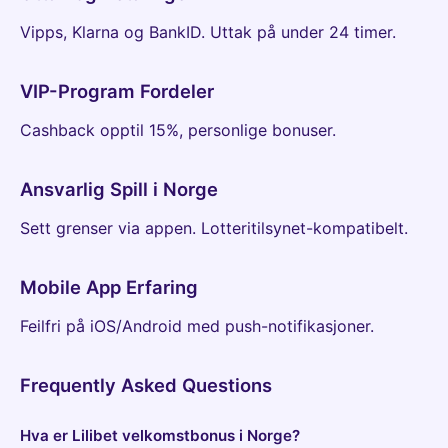
Vipps, Klarna og BankID. Uttak på under 24 timer.
VIP-Program Fordeler
Cashback opptil 15%, personlige bonuser.
Ansvarlig Spill i Norge
Sett grenser via appen. Lotteritilsynet-kompatibelt.
Mobile App Erfaring
Feilfri på iOS/Android med push-notifikasjoner.
Frequently Asked Questions
Hva er Lilibet velkomstbonus i Norge?