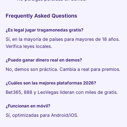
Frequently Asked Questions
¿Es legal jugar tragamonedas gratis?
Sí, en la mayoría de países para mayores de 18 años.
Verifica leyes locales.
¿Puedo ganar dinero real en demos?
No, demos son práctica. Cambia a real para premios.
¿Cuáles son las mejores plataformas 2026?
Bet365, 888 y LeoVegas lideran con miles de gratis.
¿Funcionan en móvil?
Sí, optimizadas para Android/iOS.