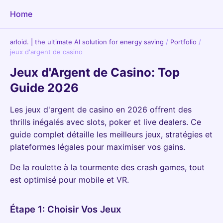
Home
arloid. | the ultimate AI solution for energy saving
/
Portfolio
/
jeux d'argent de casino
Jeux d'Argent de Casino: Top
Guide 2026
Les jeux d'argent de casino en 2026 offrent des
thrills inégalés avec slots, poker et live dealers. Ce
guide complet détaille les meilleurs jeux, stratégies et
plateformes légales pour maximiser vos gains.
De la roulette à la tourmente des crash games, tout
est optimisé pour mobile et VR.
Étape 1: Choisir Vos Jeux