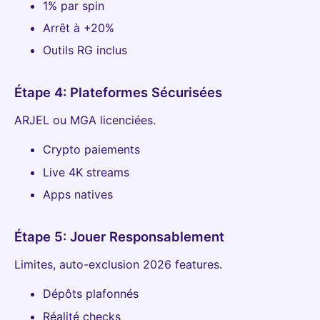
1% par spin
Arrêt à +20%
Outils RG inclus
Étape 4: Plateformes Sécurisées
ARJEL ou MGA licenciées.
Crypto paiements
Live 4K streams
Apps natives
Étape 5: Jouer Responsablement
Limites, auto-exclusion 2026 features.
Dépôts plafonnés
Réalité checks