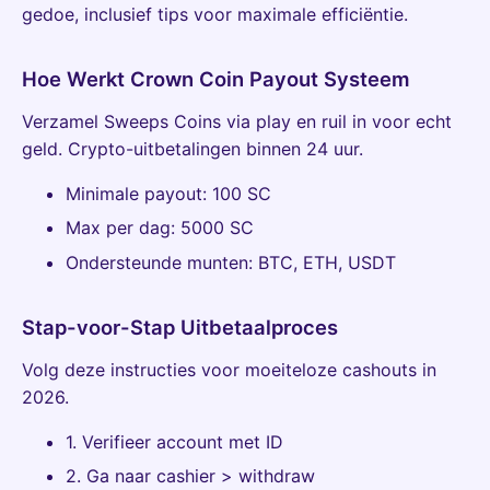
gedoe, inclusief tips voor maximale efficiëntie.
Hoe Werkt Crown Coin Payout Systeem
Verzamel Sweeps Coins via play en ruil in voor echt
geld. Crypto-uitbetalingen binnen 24 uur.
Minimale payout: 100 SC
Max per dag: 5000 SC
Ondersteunde munten: BTC, ETH, USDT
Stap-voor-Stap Uitbetaalproces
Volg deze instructies voor moeiteloze cashouts in
2026.
1. Verifieer account met ID
2. Ga naar cashier > withdraw