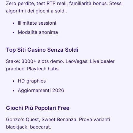
Zero perdite, test RTP reali, familiarità bonus. Stessi
algoritmi dei giochi a soldi.
Illimitate sessioni
Modalità anonima
Top Siti Casino Senza Soldi
Stake: 3000+ slots demo. LeoVegas: Live dealer
practice. Playtech hubs.
HD graphics
Aggiornamenti 2026
Giochi Più Popolari Free
Gonzo's Quest, Sweet Bonanza. Prova varianti
blackjack, baccarat.