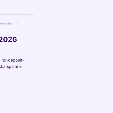
registrering
 2026
a no-deposit-
ska spelare.