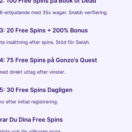
2: 100 Free Spins på Book of Dead
6-erbjudande med 35x wager. Snabb verifiering.
3: 20 Free Spins + 200% Bonus
ta insättning efter spins. Stöd för Swish.
4: 75 Free Spins på Gonzo's Quest
ed direkt uttag efter vinster.
5: 30 Free Spins Dagligen
efter initial registrering.
ar Du Dina Free Spins
slots och läs villkoren noga.