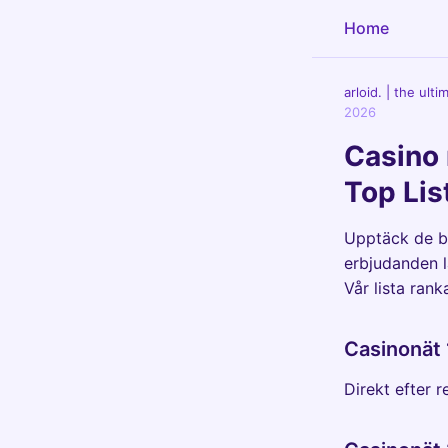
Home
arloid. | the ult
2026
Casino 
Top Lis
Upptäck de bä
erbjudanden lå
Vår lista ran
Casinonät 
Direkt efter r