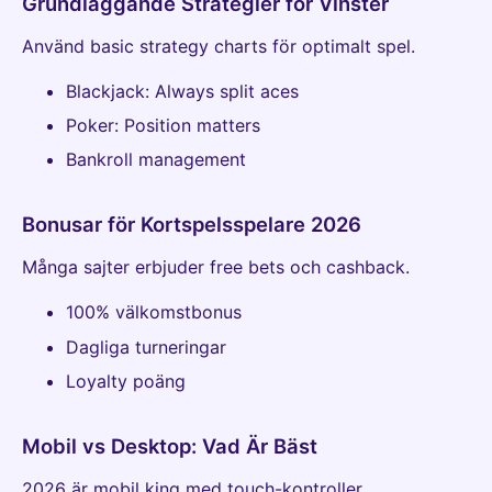
Grundläggande Strategier för Vinster
Använd basic strategy charts för optimalt spel.
Blackjack: Always split aces
Poker: Position matters
Bankroll management
Bonusar för Kortspelsspelare 2026
Många sajter erbjuder free bets och cashback.
100% välkomstbonus
Dagliga turneringar
Loyalty poäng
Mobil vs Desktop: Vad Är Bäst
2026 är mobil king med touch-kontroller.