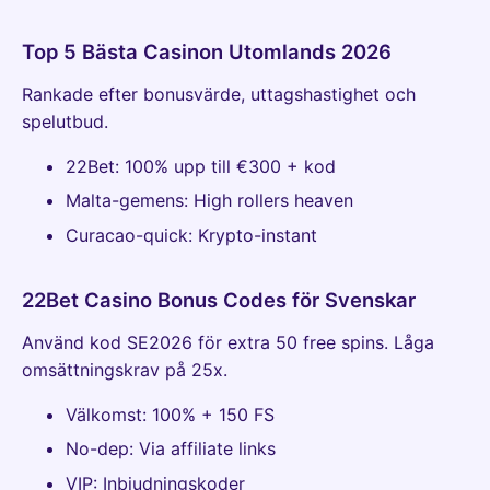
Top 5 Bästa Casinon Utomlands 2026
Rankade efter bonusvärde, uttagshastighet och
spelutbud.
22Bet: 100% upp till €300 + kod
Malta-gemens: High rollers heaven
Curacao-quick: Krypto-instant
22Bet Casino Bonus Codes för Svenskar
Använd kod SE2026 för extra 50 free spins. Låga
omsättningskrav på 25x.
Välkomst: 100% + 150 FS
No-dep: Via affiliate links
VIP: Inbjudningskoder