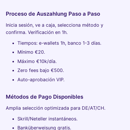
Proceso de Auszahlung Paso a Paso
Inicia sesión, ve a caja, selecciona método y
confirma. Verificación en 1h.
Tiempos: e-wallets 1h, banco 1-3 días.
Mínimo €20.
Máximo €10k/día.
Zero fees bajo €500.
Auto-aprobación VIP.
Métodos de Pago Disponibles
Amplia selección optimizada para DE/AT/CH.
Skrill/Neteller instantáneos.
Banküberweisung gratis.