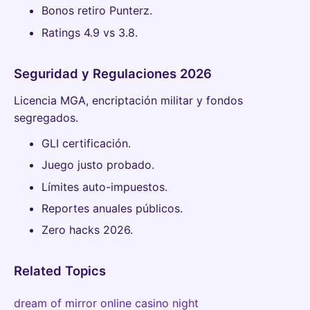
Bonos retiro Punterz.
Ratings 4.9 vs 3.8.
Seguridad y Regulaciones 2026
Licencia MGA, encriptación militar y fondos
segregados.
GLI certificación.
Juego justo probado.
Límites auto-impuestos.
Reportes anuales públicos.
Zero hacks 2026.
Related Topics
dream of mirror online casino night