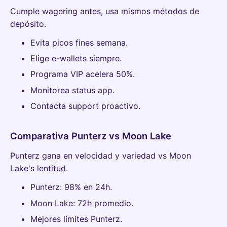
Cumple wagering antes, usa mismos métodos de
depósito.
Evita picos fines semana.
Elige e-wallets siempre.
Programa VIP acelera 50%.
Monitorea status app.
Contacta support proactivo.
Comparativa Punterz vs Moon Lake
Punterz gana en velocidad y variedad vs Moon
Lake's lentitud.
Punterz: 98% en 24h.
Moon Lake: 72h promedio.
Mejores límites Punterz.